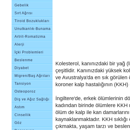
Gebelik
Sırt Ağrısı
Tiroid Bozuklukları
Unutkanlık-Bunama
Artrit-Romatizma
Alerji
İçki Problemleri
Beslenme
Kolesterol, kanınızdaki bir yağ (li
Bozuklukları
Diyabet
çeşitlidir. Kanınızdaki yüksek k
Migren/Baş Ağrıları
ve Avustralya'da en sık görülen 
koroner kalp hastalığının (KKH) g
Tansiyon
Osteoporoz
İngiltere'de, erkek ölümlerinin d
Diş ve Ağız Sağlığı
kadından birinde ölümlere KKH 
Astım
ölüm de kalp ile kan damarlarını 
Cinsellik
kaynaklanmaktadır. KKH sıklığı ö
Göz
çıkmakta, yaşam tarzı ve beslenme