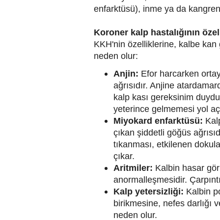
enfarktüsü), inme ya da kangren 
Koroner kalp hastalığının özell
KKH'nin özelliklerine, kalbe kan 
neden olur:
Anjin:
Efor harcarken orta
ağrısıdır. Anjine atardama
kalp kası gereksinim duydu
yeterince gelmemesi yol aç
Miyokard enfarktüsü:
Kalp
çıkan şiddetli göğüs ağrısı
tıkanması, etkilenen doku
çıkar.
Aritmiler:
Kalbin hasar gör
anormalleşmesidir. Çarpıntı 
Kalp yetersizliği:
Kalbin p
birikmesine, nefes darlığı v
neden olur.