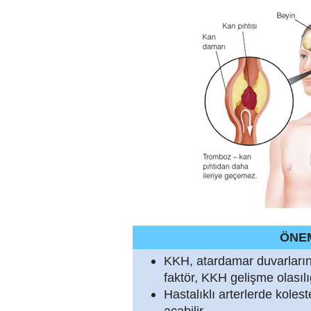
ÖNE
KKH, atardamar duvarlarında
faktör, KKH gelişme olasılığı
Hastalıklı arterlerde koles
açabilir.