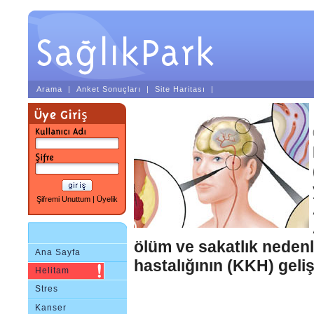
Arama
|
Anket Sonuçları
|
Site Haritası
|
Şifremi Unuttum
|
Üyelik
ölüm ve sakatlık nedenl
Ana Sayfa
hastalığının (KKH) geliş
Helitam
Stres
Kanser