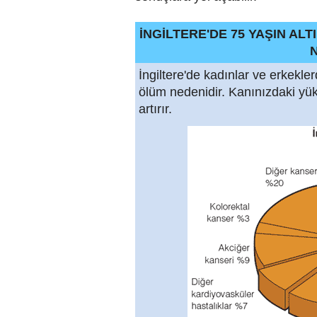
İNGİLTERE'DE 75 YAŞIN A
İngiltere'de kadınlar ve erkekle
ölüm nedenidir. Kanınızdaki yük
artırır.