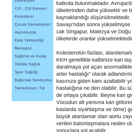
Depresyon
katkıda bulunmaktadır. Avrupa'd
Cilt - Cilt Kanseri
ülkelerinden daha yüksektir ve bu
kaynaklandığı düşünülmektedir. 
Kolesterol
Savaşı'ndan sonra yükselmişse
Çocuk Davranışları
cak Singapur, Malezya ve Doğu A
Hazımsızlık
ülkelerde oranlar yükselmektedir
Kalp Yetmezliği
Menopoz
Kolesterolün fazlası, atardamar
Sağırlık ve Kulak
KKH genellikle kalbinize kan taş
Çınlaması
Tatilde Sağlık
daralmaya yol açan anormallikle
Spor Sağlığı
arter hastalığı" olarak adlandırı
kasınıza giden kanı azaltabilir y
Bağırsak Sendromu
hastalığına ne den olabilir. Bu 
Tamamlayıcı Tıp
de ortaya çıkabilir. Beyne kan gidi
Vücudun alt yansına kan götüren
kaslarda siyahlaşma ve ölme) geli
büyük atardamar olan aortu zayı
verilen balonlaşmalara neden ola
sonuçlara yol açabilir.