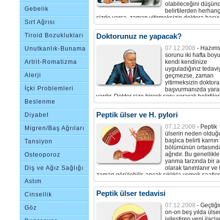
olabileceğini düşünd
Gebelik
belirtilerden herhangi
sizde varsa, zaman yitirmeksizin doktora başv
Sırt Ağrısı
Tiroid Bozuklukları
Doktorunuz ne yapacak?
07.12.2008
- Hazımsı
Unutkanlık-Bunama
sorunu iki hafta boy
Artrit-Romatizma
kendi kendinize
uyguladığınız tedavi
Alerji
geçmezse, zaman
yitirmeksizin doktora
İçki Problemleri
başvurmanızda yara
vardır. Doktor size birçok soru sorarak belirtiler
Beslenme
neler olduğunu vb. öğrenmek isteyecektir.
Bozuklukları
Peptik ülser ve H. pylori
Diyabet
07.12.2008
- Peptik
Migren/Baş Ağrıları
ülserin neden olduğ
başlıca belirti karnın
Tansiyon
bölümünün ortasınd
ağrıdır. Bu genellikle
Osteoporoz
yanma tarzında bir a
Diş ve Ağız Sağlığı
olarak tanımlanır ve 
zaman görülebilir, ancak sıklıkla yemek saatle
Astım
bağlıdır.
Peptik ülser tedavisi
Cinsellik
07.12.2008
- Geçtiğ
Göz
on-on beş yılda ülser
iyileştiren yeni ilaçla