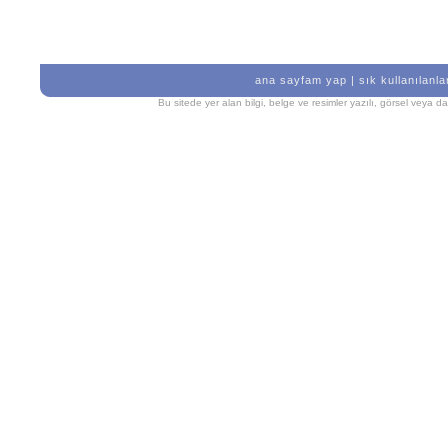
ana sayfam yap
|
sık kullanılanla
Bu sitede yer alan bilgi, belge ve resimler yazılı, görsel veya