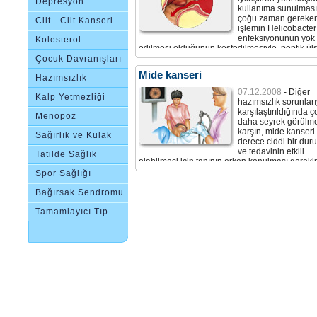
Depresyon
kullanıma sunulması
çoğu zaman gereken
Cilt - Cilt Kanseri
işlemin Helicobacter 
enfeksiyonunun yok
Kolesterol
edilmesi olduğunun keşfedilmesiyle, peptik ül
tedavisinde köklü bir dönüşüm yaşandı.
Çocuk Davranışları
Mide kanseri
Hazımsızlık
07.12.2008
- Diğer
Kalp Yetmezliği
hazımsızlık sorunları
karşılaştırıldığında ç
Menopoz
daha seyrek görülm
karşın, mide kanseri
Sağırlık ve Kulak
derece ciddi bir dur
ve tedavinin etkili
Çınlaması
Tatilde Sağlık
olabilmesi için tanının erken konulması gerekir
kanser mideyi kaplayan salgı hücrelerinde geliş
Spor Sağlığı
Bağırsak Sendromu
Tamamlayıcı Tıp