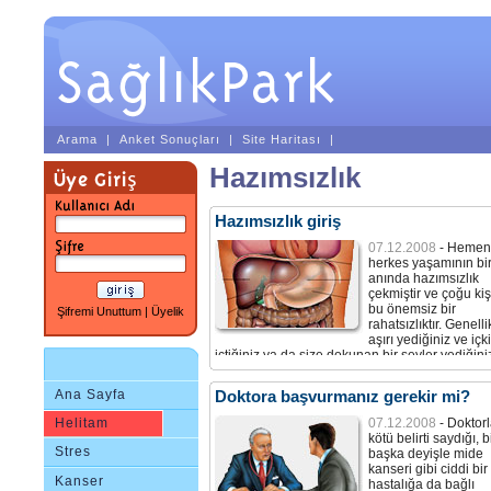
Arama
|
Anket Sonuçları
|
Site Haritası
|
Hazımsızlık
Hazımsızlık giriş
07.12.2008
- Hemen
herkes yaşamının bi
anında hazımsızlık
çekmiştir ve çoğu kişi
bu önemsiz bir
Şifremi Unuttum
|
Üyelik
rahatsızlıktır. Genelli
aşırı yediğiniz ve içki
içtiğiniz ya da size dokunan bir şeyler yediğini
zaman gelişir ve oldukça kısa sürede geçer.
Ana Sayfa
Doktora başvurmanız gerekir mi?
Helitam
07.12.2008
- Doktorl
kötü belirti saydığı, b
Stres
başka deyişle mide
kanseri gibi ciddi bir
Kanser
hastalığa da bağlı