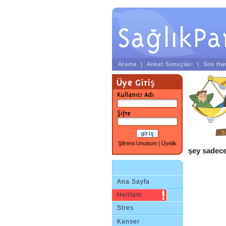
Arama
|
Anket Sonuçları
|
Site Har
Şifremi Unuttum
|
Üyelik
şey sadece
Ana Sayfa
Helitam
Stres
Kanser