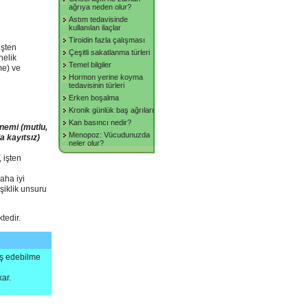
ağrıya neden olur?
Astım tedavisinde
kullanılan ilaçlar
Tiroidin fazla çalışması
işten
Çeşitli sakatlanma türleri
nelik
Temel bilgiler
me) ve
Hormon yerine koyma
tedavisinin türleri
Erken boşalma
Kronik günlük baş ağrıları
Kan basıncı nedir?
önemi (mutlu,
Menopoz: Vücudunuzda
a kayıtsız)
neler olur?
 işten
aha iyi
şiklik unsuru
tedir.
baş edebilme
ar.