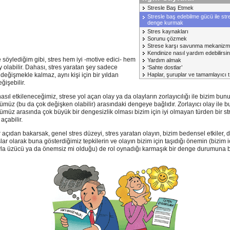
Stresle Baş Etmek
Stresle baş edebilme gücü ile st
denge kurmak
Stres kaynakları
Sorunu çözmek
Strese karşı savunma mekanizma
Kendinize nasıl yardım edebilirsin
söylediğim gibi, stres hem iyi -motive edici- hem
Yardım almak
y olabilir. Dahası, stres yaratan şey sadece
‘Sahte dostlar’
 değişmekle kalmaz, aynı kişi için bir yıldan
Haplar, şuruplar ve tamamlayıcı t
ğişebilir.
nasıl etkileneceğimiz, strese yol açan olay ya da olayların zorlayıcılığı ile bizim bun
müz (bu da çok değişken olabilir) arasındaki dengeye bağlıdır. Zorlayıcı olay ile 
müz arasında çok büyük bir dengesizlik olması bizim için iyi olmayan türden bir st
açabilir.
r açıdan bakarsak, genel stres düzeyi, stres yaratan olayın, bizim bedensel etkiler, 
lar olarak buna gösterdiğimiz tepkilerin ve olayın bizim için taşıdığı önemin (bizim 
sıyla üzücü ya da önemsiz mi olduğu) de rol oynadığı karmaşık bir denge durumuna ba