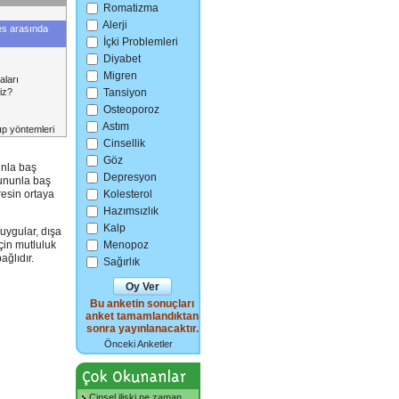
Romatizma
Alerji
res arasında
İçki Problemleri
Diyabet
Migren
ları
Tansiyon
iz?
Osteoporoz
Astım
ıp yöntemleri
Cinsellik
Göz
unla baş
Depresyon
bununla baş
Kolesterol
resin ortaya
Hazımsızlık
Kalp
duygular, dışa
Menopoz
için mutluluk
ğlıdır.
Sağırlık
Bu anketin sonuçları
anket tamamlandıktan
sonra yayınlanacaktır.
Önceki Anketler
Cinsel ilişki ne zaman