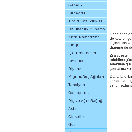
Gebelik
Sırt Ağrısı
Tiroid Bozuklukları
Unutkanlık-Bunama
Daha önce de 
Artrit-Romatizma
de kötü bir şe
kişiden kişiye
Alerji
diğerine de de
İçki Problemleri
Zira stresten 
edebilme gücü
Beslenme
edebilme gücü
Bozuklukları
çıkmasına yol 
Diyabet
Daha farklı bi
Migren/Baş Ağrıları
karşı davranış
Tansiyon
verici, fazla
Osteoporoz
Diş ve Ağız Sağlığı
Astım
Cinsellik
Göz