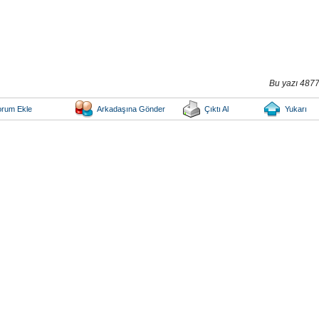
Bu yazı 4877
orum Ekle
Arkadaşına Gönder
Çıktı Al
Yukarı