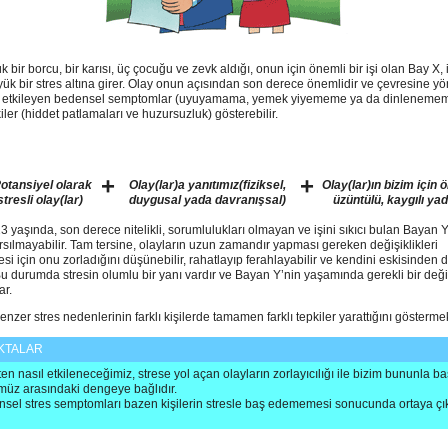
 bir borcu, bir karısı, üç çocuğu ve zevk aldığı, onun için önemli bir işi olan Bay X, 
üyük bir stres altına girer. Olay onun açısından son derece önemlidir ve çevresine yö
nı etkileyen bedensel semptomlar (uyuyamama, yemek yiyememe ya da dinleneme
ler (hiddet patlamaları ve huzursuzluk) gösterebilir.
+
+
otansiyel olarak
Olay(lar)a yanıtımız(fiziksel,
Olay(lar)ın bizim için 
stresli olay(lar)
duygusal yada davranışsal)
üzüntülü, kaygılı yad
 yaşında, son derece nitelikli, sorumlulukları olmayan ve işini sıkıcı bulan Bayan Y,
sarsılmayabilir. Tam tersine, olayların uzun zamandır yapması gereken değişiklikleri
si için onu zorladığını düşünebilir, rahatlayıp ferahlayabilir ve kendini eskisinden d
 Bu durumda stresin olumlu bir yanı vardır ve Bayan Y’nin yaşamında gerekli bir deği
ar.
enzer stres nedenlerinin farklı kişilerde tamamen farklı tepkiler yarattığını göstermek
KTALAR
ten nasıl etkileneceğimiz, strese yol açan olayların zorlayıcılığı ile bizim bununla 
üz arasındaki dengeye bağlıdır.
sel stres semptomları bazen kişilerin stresle baş edememesi sonucunda ortaya çık