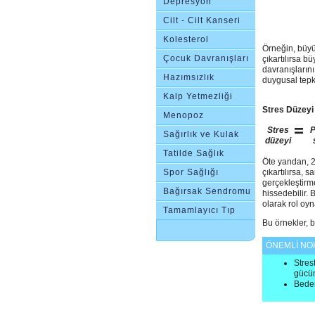
Depresyon
Cilt - Cilt Kanseri
Kolesterol
Örneğin, büyük
Çocuk Davranışları
çıkartılırsa b
davranışları
Hazımsızlık
duygusal tepki
Kalp Yetmezliği
Stres Düzeyi
Menopoz
=
Stres
P
Sağırlık ve Kulak
düzeyi
Çınlaması
Tatilde Sağlık
Öte yandan, 23
Spor Sağlığı
çıkartılırsa, 
gerçekleştirme
Bağırsak Sendromu
hissedebilir.
olarak rol oyn
Tamamlayıcı Tıp
Bu örnekler, b
ÖNEMLİ NO
Stres
gücüm
Beden