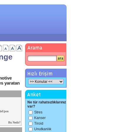
enge
motive
res yaratan
Ne tür rahatsızlıklarınız
var?
leUpon
Stres
Kanser
Bu Nedir?
Tiroid
Unutkanlık