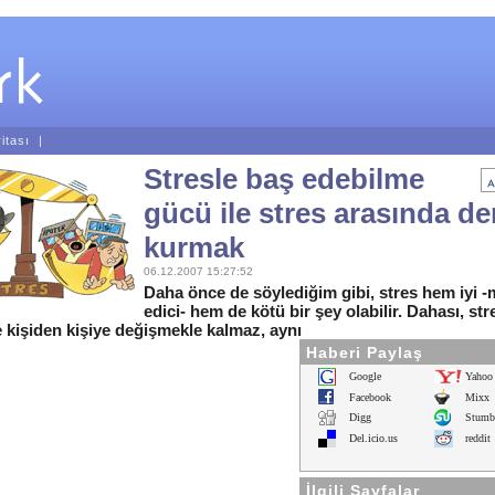
itası
|
Stresle baş edebilme
gücü ile stres arasında d
kurmak
06.12.2007 15:27:52
Daha önce de söylediğim gibi, stres hem iyi -
edici- hem de kötü bir şey olabilir. Dahası, st
 kişiden kişiye değişmekle kalmaz, aynı
Haberi Paylaş
Google
Yahoo
Facebook
Mixx
Digg
Stumb
Del.icio.us
reddit
İlgili Sayfalar