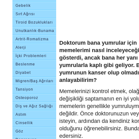
Gebelik
Sırt Ağrısı
Tiroid Bozuklukları
Unutkanlık-Bunama
Artrit-Romatizma
Doktorum bana yumrular için
Alerji
memelerimi nasıl inceleyeceğ
İçki Problemleri
gösterdi, ancak bana her yanı
yumrularla kaplı gibi geliyor. B
Beslenme
yumrunun kanser olup olmadığ
Bozuklukları
Diyabet
anlayabilirim?
Migren/Baş Ağrıları
Tansiyon
Memelerinizi kontrol etmek, ola
değişikliği saptamanın en iyi yo
Osteoporoz
memelerin genellikle yumruluymu
Diş ve Ağız Sağlığı
değildir. Önce doktorunuzun vey
Astım
isteyin, ardından da kendiniz kon
Cinsellik
olduğunu öğrenebilirsiniz. Bunda
Göz
edersiniz.