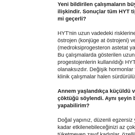
Yeni bildirilen çalışmaların b
ilişkindir. Sonuçlar tüm HYT t
mi geçerli?
HYT'nin uzun vadedeki risklerine
östrojen (konjüge at östrojeni) ve
(medroksiprogesteron astetat ya 
Bu çalışmalarda gösterilen uzun v
progestojenlerin kullanıldığı HY
olanaksızdır. Değişik hormonlar 
klinik çalışmalar halen sürdürülü
Annem yaşlandıkça küçüldü ve
çöktüğü söylendi. Aynı şeyin 
yapabilirim?
Doğal yapınız, düzenli egzersi
kadar etkilenebileceğinizi az çok
tüketmeyen zayıf kadınlar, özellik