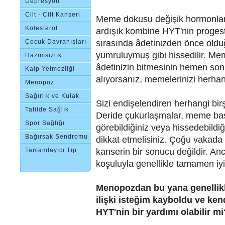
Depresyon
Cilt - Cilt Kanseri
Meme dokusu değişik hormonlard
Kolesterol
ardışık kombine HYT'nin proges
sırasında âdetinizden önce oldu
Çocuk Davranışları
yumruluymuş gibi hissedilir. Mem
Hazımsızlık
âdetinizin bitmesinin hemen son
Kalp Yetmezliği
alıyorsanız, memelerinizi herhan
Menopoz
Sağırlık ve Kulak
Sizi endişelendiren herhangi bi
Çınlaması
Tatilde Sağlık
Deride çukurlaşmalar, meme baş
Spor Sağlığı
görebildiğiniz veya hissedebildiğ
Bağırsak Sendromu
dikkat etmelisiniz. Çoğu vakada 
kanserin bir sonucu değildir. An
Tamamlayıcı Tıp
koşuluyla genellikle tamamen iyil
Menopozdan bu yana genellikl
ilişki isteğim kayboldu ve ken
HYT'nin bir yardımı olabilir mi