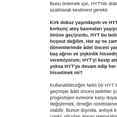
Bunu önlemek için, HYT'nin dok
azaltılarak kesilmesi gerekir.
Kırk dokuz yaşındayım ve HY
korkunç ateş basmaları yaşı
önüne geçiyordu. HYT bu belirt
hoşnut değilim. Her ay ne za
dönemlerimde âdet öncesi yaşa
baş ağrısı ve şişkinlik hissed
veremiyorum; HYT'yi kesip at
yoksa HYT'ye devam edip her 4
hissetmek mi?
Kullanabileceğim farklı bir HYT t
geçmişte âdet öncesi belirtiler 
progestojen evresine karşı duyarl
değiştirmek, örneğin noretister
olabilir. Bunun dışında, ardışı
çünkü ağızdan alınan preparatlarl