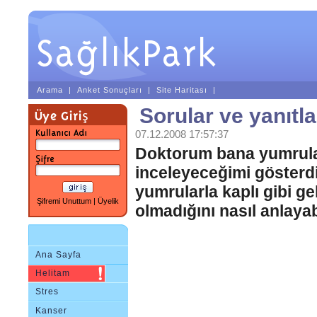
Arama
|
Anket Sonuçları
|
Site Haritası
|
Sorular ve yanıtla
07.12.2008 17:57:37
Doktorum bana yumrular
inceleyeceğimi gösterd
yumrularla kaplı gibi g
Şifremi Unuttum
|
Üyelik
olmadığını nasıl anlayab
Ana Sayfa
Helitam
Stres
Kanser