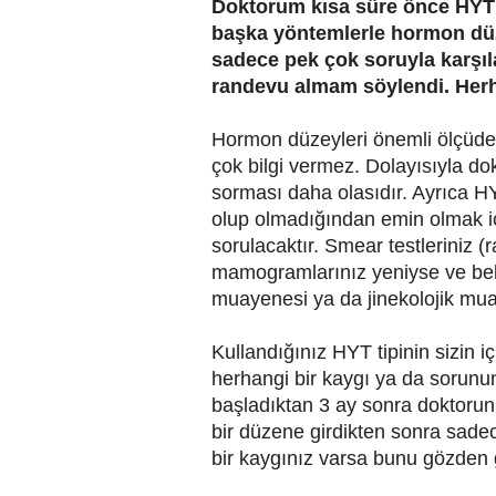
Doktorum kısa süre önce HYT'ye
başka yöntemlerle hormon düz
sadece pek çok soruyla karşıla
randevu almam söylendi. Herh
Hormon düzeyleri önemli ölçüde d
çok bilgi vermez. Dolayısıyla d
sorması daha olasıdır. Ayrıca H
olup olmadığından emin olmak içi
sorulacaktır. Smear testleriniz 
mamogramlarınız yeniyse ve bell
muayenesi ya da jinekolojik mu
Kullandığınız HYT tipinin sizin
herhangi bir kaygı ya da sorunu
başladıktan 3 ay sonra doktorun
bir düzene girdikten sonra sadece
bir kaygınız varsa bunu gözden 