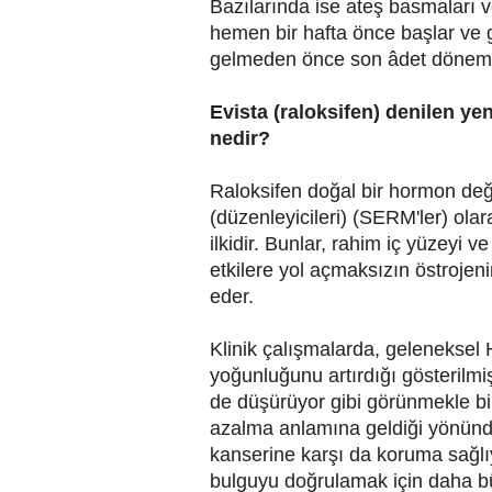
Bazılarında ise ateş basmaları 
hemen bir hafta önce başlar ve g
gelmeden önce son âdet dönemi
Evista (raloksifen) denilen y
nedir?
Raloksifen doğal bir hormon deği
(düzenleyicileri) (SERM'ler) olara
ilkidir. Bunlar, rahim iç yüzey
etkilere yol açmaksızın östrojeni
eder.
Klinik çalışmalarda, geleneksel
yoğunluğunu artırdığı gösterilmiş
de düşürüyor gibi görünmekle birl
azalma anlamına geldiği yönünde
kanserine karşı da koruma sağlı
bulguyu doğrulamak için daha büy